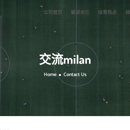
公司首页
解读米兰
体育热点
体
交流milan
Home
Contact Us