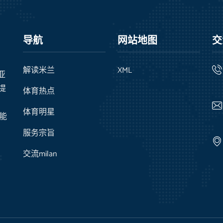
导航
网站地图
交
解读米兰
XML
是亚
提
体育热点
体育明星
正能
服务宗旨
交流milan