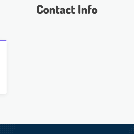
Contact Info