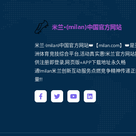
米兰·(milan)中国官方网站👑【milan.com】👑
洲体育竞技综合平台,活动真实惠!米兰官方网站
供注册即登录,网页版+APP下载地址永久畅
通!milan米兰创新互动服务点燃竞争精神传递
量!!!